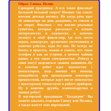
Образ: Симка, Нолик.
Сценарий праздника: А кто такие фиксики?
Большой большой секрет! Именно так гласит
веселая детская песенка. Но когда речь идет
об аниматоре на день рождения, то совсем и
не секрет. Фиксики – это вполне реальные
существа, которые расскажут о всяких
интересностях и важностях, и конечно
увлекут в свой фикси-мир, где есть место
играм, конкурсам, дружеским состязаниям и
конечно ребусам, куда без них. Не всегда же
бегать и прыгать, можно и узнать, что такое
телефон и как он устроен, а почему чайник
кипит, а что такое электричество…Ребята и
сами могут поделиться своими знаниями..Ну
и конечно ребят ждет знакомство с
помогатором, ведь именно его помощь
понадобится при прохождении некоторых
препятствий, которые ждут после знакомства
с некоторыми тонкостями в работе приборов.
Ну и конечно дружба, взаимовыручка и
знания ребят!
В мастерской праздников "Балдаурен" Вы
можете заказать отдельно Симку или Нолика,
а также вместе этих персонажей.